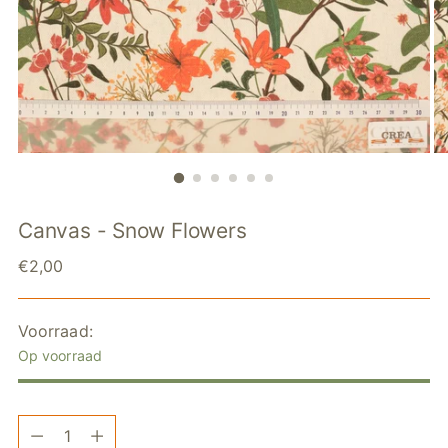
Canvas - Snow Flowers
Standaardprijs
€2,00
Voorraad:
Op voorraad
Hoeveelheid
Hoeveelheid